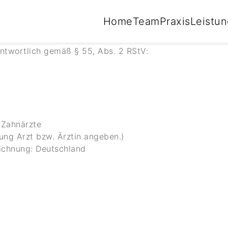
reitgestellten Informationen ersetzen nicht die persönli
Home
Team
Praxis
Leistu
antwortlich gemäß § 55, Abs. 2 RStV:
 Zahnärzte
ung Arzt bzw. Ärztin angeben.)
ichnung: Deutschland