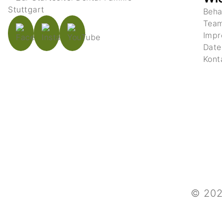
Beha
Tea
Imp
Date
Kont
© 202