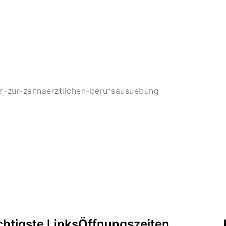
en-zur-zahnaerztlichen-berufsausuebung
htigste Links
Öffnungszeiten