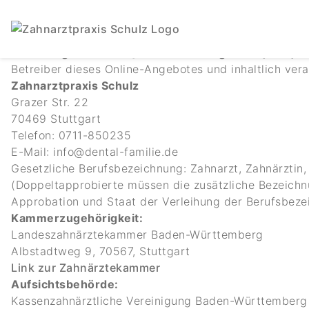
Wichtiger Hinweis:
Die auf dieser Website für Sie be
Impressum
Pflichtangaben nach § 5 Teledienstegesetz (TDG):
Betreiber dieses Online-Angebotes und inhaltlich ver
Zahnarztpraxis Schulz
Grazer Str. 22
70469 Stuttgart
Telefon: 0711-850235
E-Mail: info@dental-familie.de
Gesetzliche Berufsbezeichnung: Zahnarzt, Zahnärztin,
(Doppeltapprobierte müssen die zusätzliche Bezeichn
Approbation und Staat der Verleihung der Berufsbeze
Kammerzugehörigkeit:
Landeszahnärztekammer Baden-Württemberg
Albstadtweg 9, 70567, Stuttgart
Link zur Zahnärztekammer
Aufsichtsbehörde:
Kassenzahnärztliche Vereinigung Baden-Württemberg