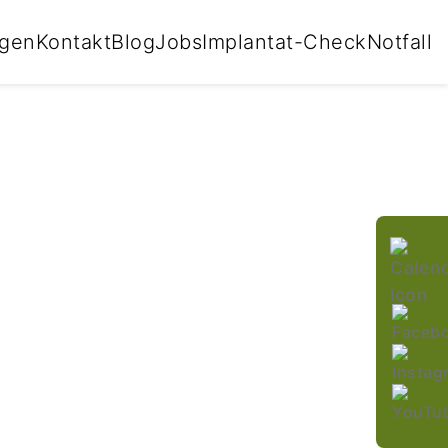
che Beratung durch einen approbierten Zahnarzt.
ngen
Kontakt
Blog
Jobs
Implantat-Check
Notfall