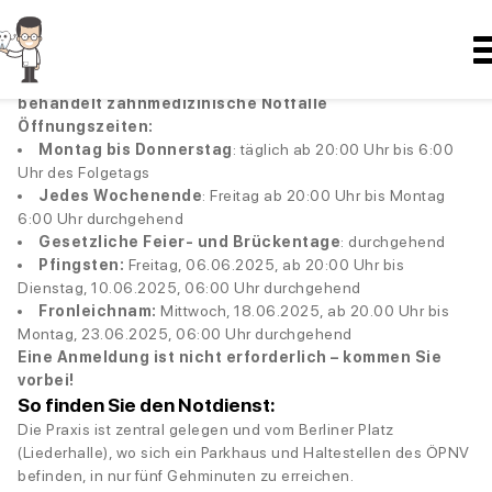
Sie haben einen zahnärztlichen Notfall an einem
Wochenende, einem gesetzlichen Feiertag oder einem
Brückentag und suchen Hilfe in Stuttgart?
Das Notfalldienstzentrum in Stuttgart-Mitte
behandelt
zahnmedizinische Notfälle
Öffnungszeiten:
Montag bis Donnerstag
: täglich ab 20:00 Uhr bis 6:00
Uhr des Folgetags
Jedes Wochenende
: Freitag ab 20:00 Uhr bis Montag
6:00 Uhr durchgehend
Gesetzliche Feier- und Brückentage
: durchgehend
Pfingsten:
Freitag, 06.06.2025, ab 20:00 Uhr bis
Dienstag, 10.06.2025, 06:00 Uhr durchgehend
Fronleichnam:
Mittwoch, 18.06.2025, ab 20.00 Uhr bis
Montag, 23.06.2025, 06:00 Uhr durchgehend
Eine Anmeldung ist nicht erforderlich – kommen Sie
vorbei!
So finden Sie den Notdienst:
Die Praxis ist zentral gelegen und vom Berliner Platz
(Liederhalle), wo sich ein Parkhaus und Haltestellen des ÖPNV
befinden, in nur fünf Gehminuten zu erreichen.