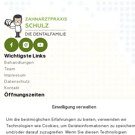
Wichtigste Links
Behandlungen
Team
Impressum
Datenschutz
Kontakt
Öffnungszeiten
Mo, Di, Mi - 8 - 13 Uhr & 14 - 18 Uhr
Einwilligung verwalten
Do 8 - 14 Uhr & 15 - 20 Uhr
Fr 8 - 13 Uhr & 14 - 18 Uhr
Um die bestmöglichen Erfahrungen zu bieten, verwenden wir
Kontaktinformation
Technologien wie Cookies, um Geräteinformationen zu speicher
Grazer Str. 22
und/oder darauf zuzugreifen. Wenn Sie diesen Technologien
70469 Stuttgart