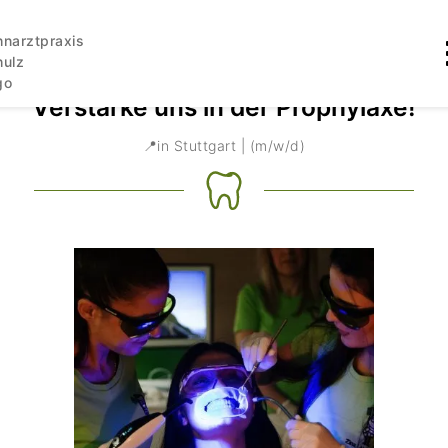
Werde Teil unserer Dentalfamilie
🔎
Verstärke uns in der Prophylaxe!
📍in Stuttgart | (m/w/d)