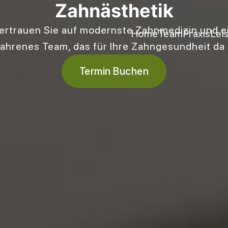
Zahnästhetik
ertrauen Sie auf modernste Zahnmedizin und e
Home
Team
Praxis
Lei
fahrenes Team, das für Ihre Zahngesundheit da i
Termin Buchen