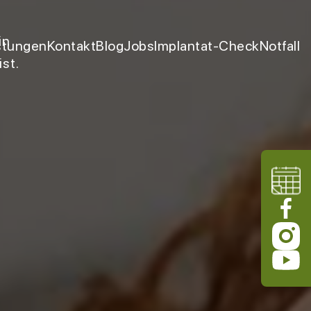
in
stungen
Kontakt
Blog
Jobs
Implantat-Check
Notfall
st.