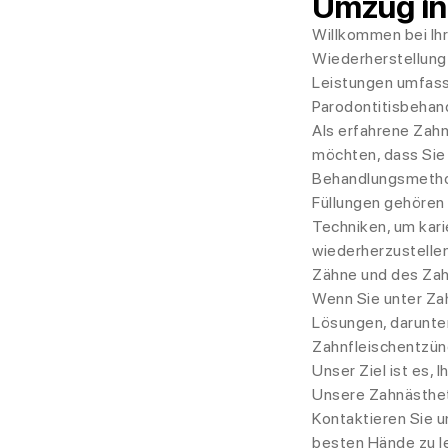
Umzug in 
Willkommen bei Ihre
Wiederherstellung 
Leistungen umfass
Parodontitisbehan
Als erfahrene Zahn
möchten, dass Sie
Behandlungsmethod
Füllungen gehören
Techniken, um kari
wiederherzustellen
Zähne und des Zah
Wenn Sie unter Zah
Lösungen, darunte
Zahnfleischentzün
Unser Ziel ist es, 
Unsere Zahnästhet
Kontaktieren Sie u
besten Hände zu le