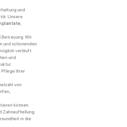
Erhaltung und
tik. Unsere
mplantate
,
d Betreuung. Wir
en und schonenden
glich verläuft.
lien und
ruktur
Pflege Ihrer
ielzahl von
lfen,
.
ntieren können.
 Zahnaufhellung.
sundheit in die