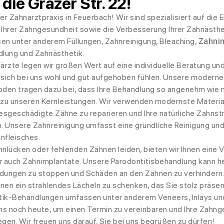
die Grazer Str. 22!
r Zahnarztpraxis in Feuerbach! Wir sind spezialisiert auf die 
Ihrer Zahngesundheit sowie die Verbesserung Ihrer Zahnästhe
en unter anderem Füllungen, Zahnreinigung, Bleaching,
Zahni
dlung und Zahnästhetik.
ärzte legen wir großen Wert auf eine individuelle Beratung un
 sich bei uns wohl und gut aufgehoben fühlen. Unsere modern
en tragen dazu bei, dass Ihre Behandlung so angenehm wie mö
 zu unseren Kernleistungen. Wir verwenden modernste Materia
esgeschädigte Zähne zu reparieren und Ihre natürliche Zahnst
. Unsere Zahnreinigung umfasst eine gründliche Reinigung und 
nfleisches.
nlücken oder fehlenden Zähnen leiden, bieten wir Ihnen eine V
r auch Zahnimplantate. Unsere Parodontitisbehandlung kann he
dungen zu stoppen und Schäden an den Zähnen zu verhindern
Ihnen ein strahlendes Lächeln zu schenken, das Sie stolz präse
ik-Behandlungen umfassen unter anderem Veneers, Inlays und
ns noch heute, um einen Termin zu vereinbaren und Ihre Zahnge
gen. Wir freuen uns darauf, Sie bei uns begrüßen zu dürfen!